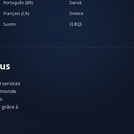
Português (BR)
Dansk
Français (CA)
Greece
Suomi
日本語
tus
 services
e monde
es
 grâce à