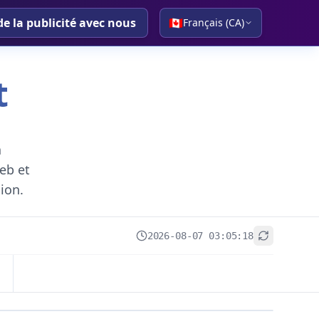
de la publicité avec nous
🇨🇦
Français (CA)
t
a
eb et
gion.
2026-08-07 03:05:18
+
−
Leaflet
|
© OpenStreetMap contributors