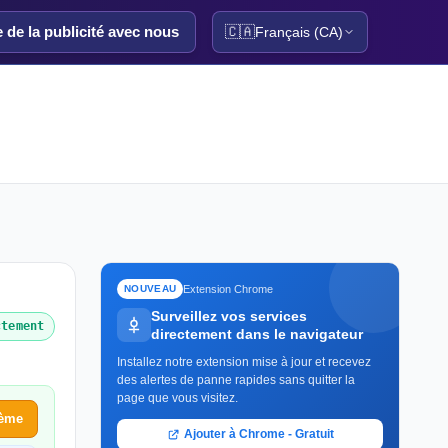
e de la publicité avec nous
🇨🇦
Français (CA)
Extension Chrome
NOUVEAU
Surveillez vos services
ctement
directement dans le navigateur
Installez notre extension mise à jour et recevez
des alertes de panne rapides sans quitter la
page que vous visitez.
lème
Ajouter à Chrome - Gratuit