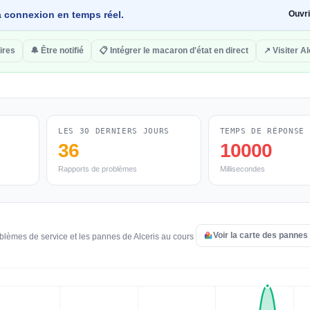
 la connexion en temps réel.
Ouvr
ires
🔔 Être notifié
📋 Intégrer le macaron d'état en direct
↗ Visiter Al
LES 30 DERNIERS JOURS
TEMPS DE RÉPONSE
36
10000
Rapports de problèmes
Millisecondes
Voir la carte des pannes
blèmes de service et les pannes de Alceris au cours