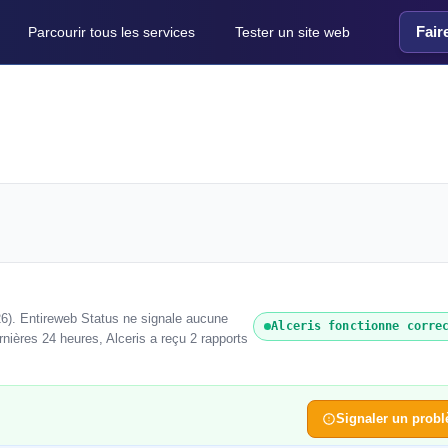
Fair
Parcourir tous les services
Tester un site web
26). Entireweb Status ne signale aucune
Alceris fonctionne corre
nières 24 heures, Alceris a reçu 2 rapports
Signaler un prob