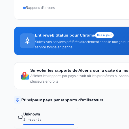
Rapports d'erreurs
Entireweb Status pour Chrome
Mis à jour
Suivez vos services préférés directement dans le navigateur 
service tombe en panne.
Survoler les rapports de Alceris sur la carte du m
Afficher les rapports par pays et voir où les problèmes survie
plusieurs endroits
Principaux pays par rapports d'utilisateurs
Unknown
🏳️
2 reports