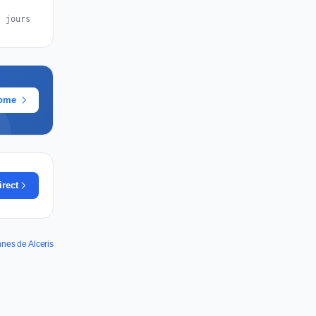
s jours
rome
irect
nnes de Alceris