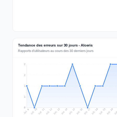
Tendance des erreurs sur 30 jours - Alceris
Rapports d'utilisateurs au cours des 30 derniers jours
2
2
1
1
0
Jul 18
Ju
Jul 11
Jul 14
Jul 17
Jul 20
Jul 10
Jul 13
Jul 16
Jul 19
Jul 12
Jul 15
Jul 9