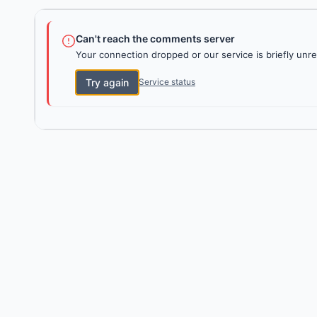
Can't reach the comments server
Your connection dropped or our service is briefly unre
Try again
Service status