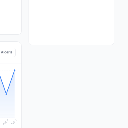
 Alceris
Aug 7
Aug 6
5