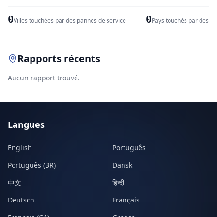
−
0
0
Villes touchées par des pannes de service
Pays touchés par des pr
Leaflet
|
© OpenStreetMap contributors
Rapports récents
Aucun rapport trouvé.
Langues
English
Português
Português (BR)
Dansk
中文
हिन्दी
Deutsch
Français