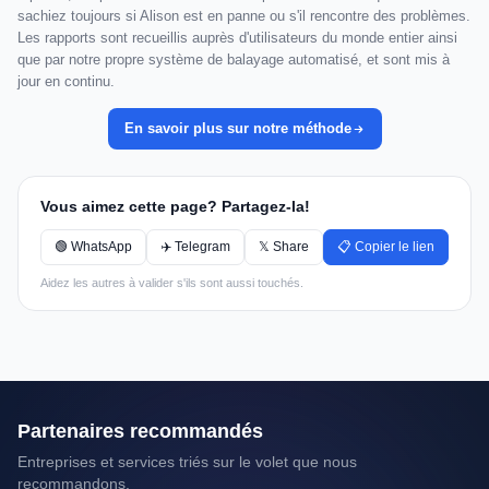
sachiez toujours si Alison est en panne ou s'il rencontre des problèmes.
Les rapports sont recueillis auprès d'utilisateurs du monde entier ainsi
que par notre propre système de balayage automatisé, et sont mis à
jour en continu.
En savoir plus sur notre méthode
Vous aimez cette page? Partagez-la!
🟢 WhatsApp
✈️ Telegram
𝕏 Share
📋 Copier le lien
Aidez les autres à valider s'ils sont aussi touchés.
Partenaires recommandés
Entreprises et services triés sur le volet que nous
recommandons.