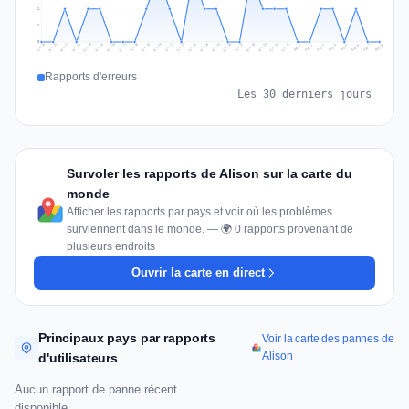
1
1
0
Jul 17
Jul 20
Jul 23
Jul 10
Jul 26
Jul 13
Jul 16
Jul 29
Jul 19
Jul 22
Jul 25
Jul 12
Jul 15
Jul 28
Jul 31
Jul 18
Jul 21
Jul 24
Jul 11
Jul 14
Jul 27
Jul 30
Aug 3
Aug 6
Aug 2
Aug 5
Aug 8
Aug 1
Aug 4
Aug 7
Rapports d'erreurs
Les 30 derniers jours
Survoler les rapports de Alison sur la carte du
monde
Afficher les rapports par pays et voir où les problèmes
surviennent dans le monde. — 🌍 0 rapports provenant de
plusieurs endroits
Ouvrir la carte en direct
Principaux pays par rapports
Voir la carte des pannes de
Alison
d'utilisateurs
Aucun rapport de panne récent
disponible.