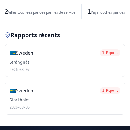
−
2
1
Villes touchées par des pannes de service
Pays touchés par des pr
Leaflet
|
© OpenStreetMap contributors
Rapports récents
🇸🇪
Sweden
1 Report
Strängnäs
2026-08-07
🇸🇪
Sweden
1 Report
Stockholm
2026-08-06