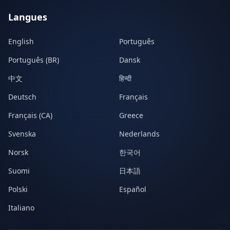
Langues
English
Português
Português (BR)
Dansk
中文
हिन्दी
Deutsch
Français
Français (CA)
Greece
Svenska
Nederlands
Norsk
한국어
Suomi
日本語
Polski
Español
Italiano