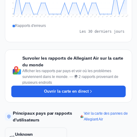
1
1
0
Jul 15
Jul 18
Jul 31
Jul 21
Jul 24
Jul 11
Jul 14
Jul 27
Jul 30
Jul 17
Jul 20
Jul 23
Jul 10
Jul 13
Jul 26
Jul 29
Jul 16
Jul 19
Jul 22
Jul 12
Jul 25
Jul 28
Aug 1
Aug 4
Jul 9
Aug 3
Jul 8
Aug 6
Aug 2
Aug 5
Rapports d'erreurs
Les 30 derniers jours
Survoler les rapports de Allegiant Air sur la carte
du monde
Afficher les rapports par pays et voir où les problèmes
surviennent dans le monde. — 🌍 2 rapports provenant de
plusieurs endroits
Ouvrir la carte en direct
Principaux pays par rapports
Voir la carte des pannes de
Allegiant Air
d'utilisateurs
Unknown