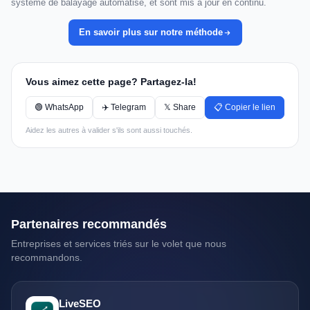
système de balayage automatisé, et sont mis à jour en continu.
En savoir plus sur notre méthode
Vous aimez cette page? Partagez-la!
🟢 WhatsApp
✈️ Telegram
𝕏 Share
📋 Copier le lien
Aidez les autres à valider s'ils sont aussi touchés.
Partenaires recommandés
Entreprises et services triés sur le volet que nous
recommandons.
LiveSEO