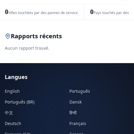
−
0
0
Villes touchées par des pannes de service
Pays touchés par des pr
Leaflet
|
© OpenStreetMap contributors
Rapports récents
Aucun rapport trouvé.
Langues
English
Português
Português (BR)
Dansk
中文
हिन्दी
Deutsch
Français