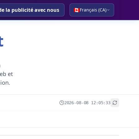
de la publicité avec nous
🇨🇦
Français (CA)
t
a
eb et
gion.
2026-08-08 12:05:33
+
−
Leaflet
|
© OpenStreetMap contributors