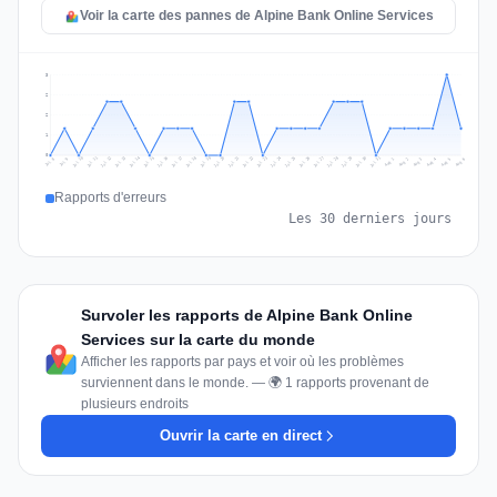
Voir la carte des pannes de Alpine Bank Online Services
3
2
2
1
0
Jul 15
Jul 18
Jul 31
Jul 21
Jul 24
Jul 11
Jul 14
Jul 27
Jul 30
Jul 17
Jul 20
Jul 23
Jul 10
Jul 13
Jul 26
Jul 29
Jul 16
Jul 19
Jul 22
Jul 12
Jul 25
Jul 28
Aug 1
Aug 4
Jul 9
Aug 3
Jul 8
Aug 6
Aug 2
Aug 5
Rapports d'erreurs
Les 30 derniers jours
Survoler les rapports de Alpine Bank Online
Services sur la carte du monde
Afficher les rapports par pays et voir où les problèmes
surviennent dans le monde. — 🌍 1 rapports provenant de
plusieurs endroits
Ouvrir la carte en direct