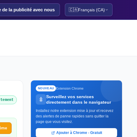
e de la publicité avec nous
🇨🇦
Français (CA)
Extension Chrome
NOUVEAU
Surveillez vos services
ctement
directement dans le navigateur
Installez notre extension mise à jour et recevez
des alertes de panne rapides sans quitter la
page que vous visitez.
lème
Ajouter à Chrome - Gratuit