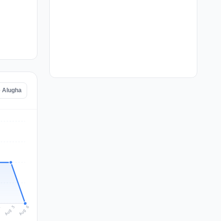
e Alugha
Aug 6
Aug 5
4