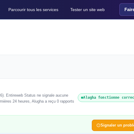
Fair
Parcourir tous les services
Tester un site web
6). Entireweb Status ne signale aucune
Alugha fonctionne corre
rnières 24 heures, Alugha a reçu 0 rapports
Signaler un prob