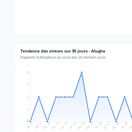
Tendance des erreurs sur 30 jours - Alugha
Rapports d'utilisateurs au cours des 30 derniers jours
2
2
1
1
0
Jul 17
Ju
Jul 10
Jul 13
Jul 16
Jul 19
Jul 12
Jul 15
Jul 18
Jul 11
Jul 14
Jul 8
Jul 9