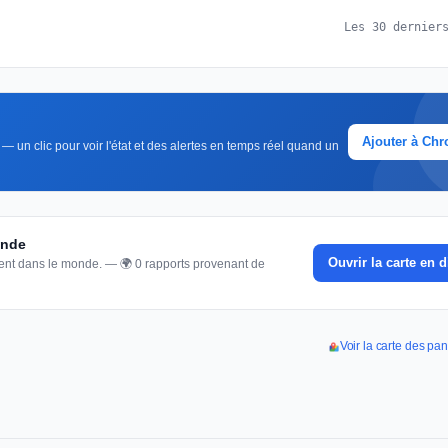
Les 30 dernier
Ajouter à Ch
— un clic pour voir l'état et des alertes en temps réel quand un
onde
Ouvrir la carte en d
nnent dans le monde. — 🌍 0 rapports provenant de
Voir la carte des p