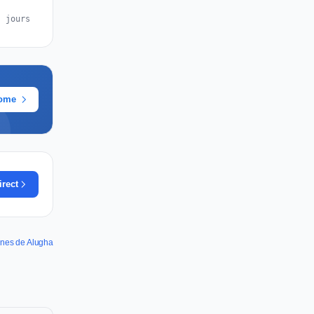
s jours
rome
irect
annes de Alugha