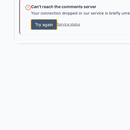
Can't reach the comments server
Your connection dropped or our service is briefly unre
Try again
Service status