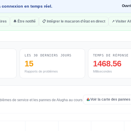
 la connexion en temps réel.
Ouvr
ires
🔔 Être notifié
📋 Intégrer le macaron d'état en direct
↗ Visiter A
LES 30 DERNIERS JOURS
TEMPS DE RÉPONSE
15
1468.56
Rapports de problèmes
Millisecondes
Voir la carte des panne
oblèmes de service et les pannes de Alugha au cours