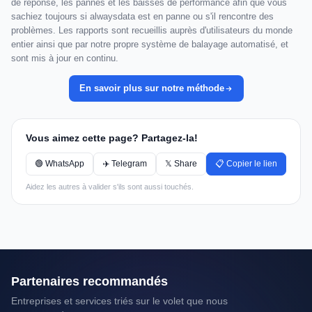
de réponse, les pannes et les baisses de performance afin que vous
sachiez toujours si alwaysdata est en panne ou s'il rencontre des
problèmes. Les rapports sont recueillis auprès d'utilisateurs du monde
entier ainsi que par notre propre système de balayage automatisé, et
sont mis à jour en continu.
En savoir plus sur notre méthode
Vous aimez cette page? Partagez-la!
🟢 WhatsApp
✈️ Telegram
𝕏 Share
📋 Copier le lien
Aidez les autres à valider s'ils sont aussi touchés.
Partenaires recommandés
Entreprises et services triés sur le volet que nous