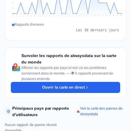
1
1
0
Jul 17
Jul 20
Jul 23
Jul 10
Jul 26
Jul 13
Jul 16
Jul 29
Jul 19
Jul 22
Jul 25
Jul 12
Jul 15
Jul 28
Jul 31
Jul 18
Jul 21
Jul 24
Jul 11
Jul 14
Jul 27
Jul 30
Aug 3
Aug 6
Aug 2
Aug 5
Aug 8
Aug 1
Aug 4
Aug 7
Rapports d'erreurs
Les 30 derniers jours
Survoler les rapports de alwaysdata sur la carte
du monde
Afficher les rapports par pays et voir où les problèmes
surviennent dans le monde. — 🌍 0 rapports provenant de
plusieurs endroits
Ouvrir la carte en direct
Principaux pays par rapports
Voir la carte des pannes de
alwaysdata
d'utilisateurs
Aucun rapport de panne récent
disponible.