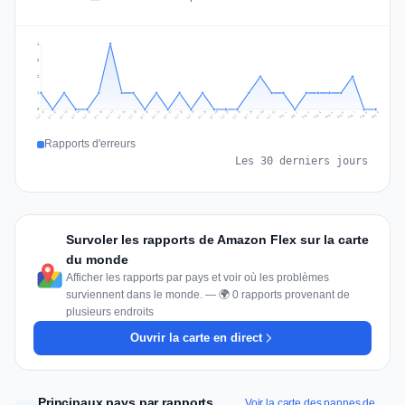
4
3
2
1
0
Jul 18
Jul 21
Jul 24
Jul 11
Jul 27
Jul 14
Jul 17
Jul 30
Jul 20
Jul 23
Jul 26
Jul 13
Jul 16
Jul 29
Jul 19
Jul 22
Jul 25
Jul 12
Jul 15
Jul 28
Jul 31
Aug 4
Aug 7
Aug 3
Aug 6
Aug 9
Aug 2
Aug 5
Aug 8
Aug 1
Rapports d'erreurs
Les 30 derniers jours
Survoler les rapports de Amazon Flex sur la carte
du monde
Afficher les rapports par pays et voir où les problèmes
surviennent dans le monde. — 🌍 0 rapports provenant de
plusieurs endroits
Ouvrir la carte en direct
Principaux pays par rapports
Voir la carte des pannes de