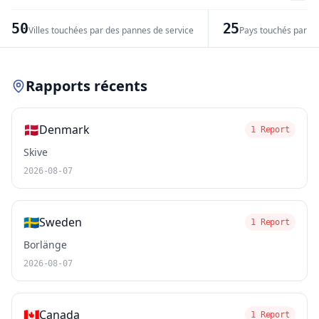
−
50
25
Villes touchées par des pannes de service
Pays touchés par de
Leaflet
|
© OpenStreetMap contributors
Rapports récents
🇩🇰
Denmark
1 Report
Skive
2026-08-07
🇸🇪
Sweden
1 Report
Borlänge
2026-08-07
🇨🇦
Canada
1 Report