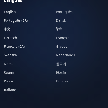
Langues
English
Português
Português (BR)
Dansk
中文
हिन्दी
Deutsch
Français
Français (CA)
Greece
Svenska
Nederlands
Norsk
한국어
Suomi
日本語
Polski
Español
Italiano