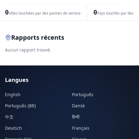
−
0
0
Villes touchées par des pannes de service
Pays touchés par des pr
Leaflet
|
© OpenStreetMap contributors
Rapports récents
Aucun rapport trouvé.
Langues
English
Português
Português (BR)
Dansk
中文
हिन्दी
Deutsch
Français