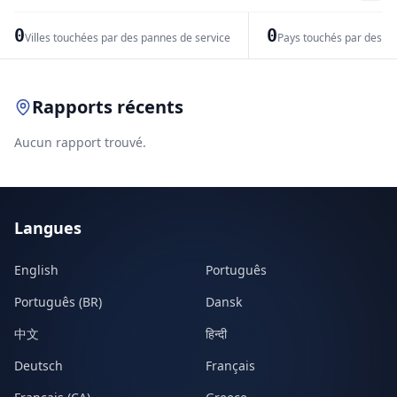
−
0
0
Villes touchées par des pannes de service
Pays touchés par des pr
Leaflet
|
© OpenStreetMap contributors
Rapports récents
Aucun rapport trouvé.
Langues
English
Português
Português (BR)
Dansk
中文
हिन्दी
Deutsch
Français