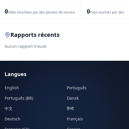
−
0
0
Villes touchées par des pannes de service
Pays touchés par des pr
Leaflet
|
© OpenStreetMap contributors
Rapports récents
Aucun rapport trouvé.
Langues
English
Português
Português (BR)
Dansk
中文
हिन्दी
Deutsch
Français