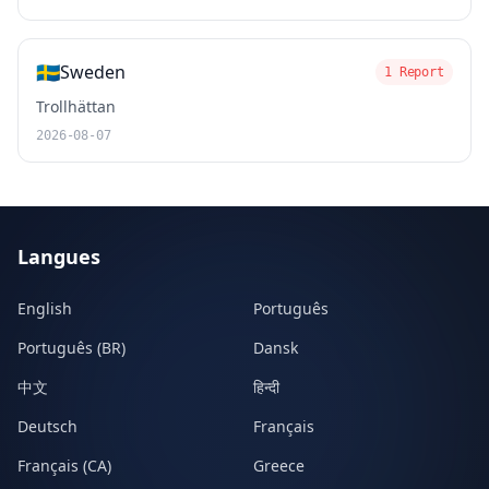
🇸🇪
Sweden
1 Report
Trollhättan
2026-08-07
Langues
English
Português
Português (BR)
Dansk
中文
हिन्दी
Deutsch
Français
Français (CA)
Greece