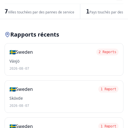
−
7
1
Villes touchées par des pannes de service
Pays touchés par des pr
Leaflet
|
© OpenStreetMap contributors
Rapports récents
🇸🇪
Sweden
2 Reports
Växjö
2026-08-07
🇸🇪
Sweden
1 Report
Skövde
2026-08-07
🇸🇪
Sweden
1 Report