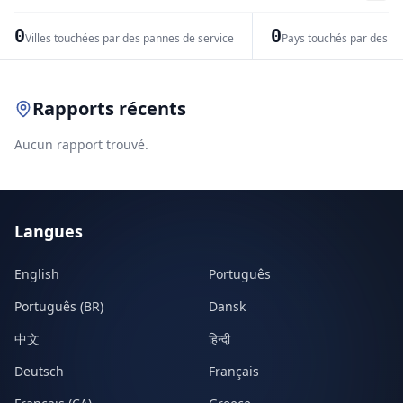
−
0
0
Villes touchées par des pannes de service
Pays touchés par des pr
Leaflet
|
© OpenStreetMap contributors
Rapports récents
Aucun rapport trouvé.
Langues
English
Português
Português (BR)
Dansk
中文
हिन्दी
Deutsch
Français