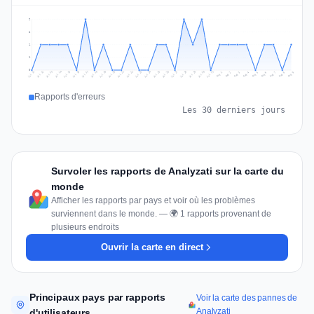
2
2
1
1
0
Jul 18
Jul 21
Jul 24
Jul 11
Jul 27
Jul 14
Jul 17
Jul 30
Jul 20
Jul 23
Jul 26
Jul 13
Jul 16
Jul 29
Jul 19
Jul 22
Jul 25
Jul 12
Jul 15
Jul 28
Jul 31
Aug 4
Aug 7
Aug 3
Aug 6
Aug 9
Aug 2
Aug 5
Aug 8
Aug 1
Rapports d'erreurs
Les 30 derniers jours
Survoler les rapports de Analyzati sur la carte du
monde
Afficher les rapports par pays et voir où les problèmes
surviennent dans le monde. — 🌍 1 rapports provenant de
plusieurs endroits
Ouvrir la carte en direct
Principaux pays par rapports
Voir la carte des pannes de
Analyzati
d'utilisateurs