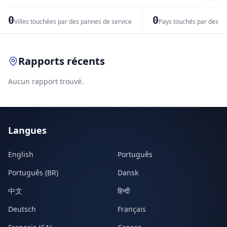
−
0
0
Villes touchées par des pannes de service
Pays touchés par des pr
Leaflet
|
© OpenStreetMap contributors
Rapports récents
Aucun rapport trouvé.
Langues
English
Português
Português (BR)
Dansk
中文
हिन्दी
Deutsch
Français