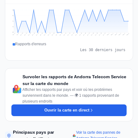
2
2
1
1
0
Jul 15
Jul 18
Jul 31
Jul 21
Jul 24
Jul 11
Jul 14
Jul 27
Jul 30
Jul 17
Jul 20
Jul 23
Jul 10
Jul 13
Jul 26
Jul 29
Jul 16
Jul 19
Jul 22
Jul 12
Jul 25
Jul 28
Aug 1
Aug 4
Jul 9
Aug 3
Jul 8
Aug 6
Aug 2
Aug 5
Rapports d'erreurs
Les 30 derniers jours
Survoler les rapports de Andorra Telecom Service
sur la carte du monde
Afficher les rapports par pays et voir où les problèmes
surviennent dans le monde. — 🌍 1 rapports provenant de
plusieurs endroits
Ouvrir la carte en direct
Principaux pays par
Voir la carte des pannes de