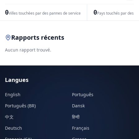
−
0
0
Villes touchées par des pannes de service
Pays touchés par des pr
Leaflet
|
© OpenStreetMap contributors
Rapports récents
Aucun rapport trouvé.
Langues
English
Português
Português (BR)
Dansk
中文
हिन्दी
Deutsch
Français