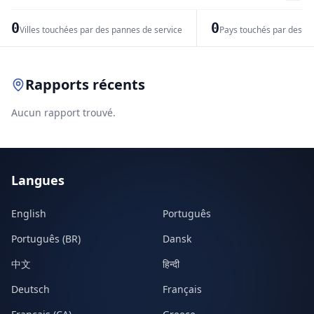
−
0
0
Villes touchées par des pannes de service
Pays touchés par des pr
Leaflet
|
© OpenStreetMap contributors
Rapports récents
Aucun rapport trouvé.
Langues
English
Português
Português (BR)
Dansk
中文
हिन्दी
Deutsch
Français