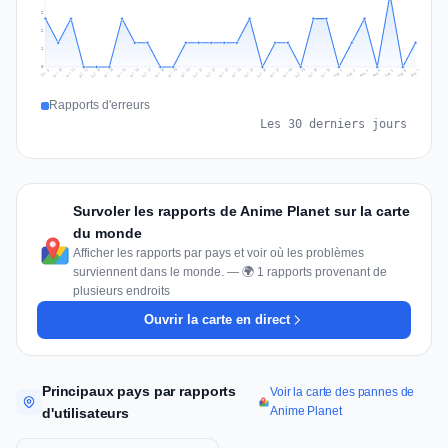
2
2
1
0
Jul 16
Jul 19
Jul 22
Jul 25
Jul 12
Jul 15
Jul 28
Jul 31
Jul 18
Jul 21
Jul 24
Jul 11
Jul 14
Jul 27
Jul 30
Jul 17
Jul 20
Jul 23
Jul 10
Jul 13
Jul 26
Jul 29
Aug 2
Aug 5
Aug 1
Aug 4
Jul 9
Aug 7
Aug 3
Aug 6
Rapports d'erreurs
Les 30 derniers jours
Survoler les rapports de Anime Planet sur la carte
du monde
Afficher les rapports par pays et voir où les problèmes
surviennent dans le monde. — 🌍 1 rapports provenant de
plusieurs endroits
Ouvrir la carte en direct
Principaux pays par rapports
Voir la carte des pannes de
Anime Planet
d'utilisateurs