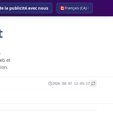
de la publicité avec nous
🇨🇦
Français (CA)
t
a
eb et
gion.
2026-08-07 12:05:17
+
−
Leaflet
|
© OpenStreetMap contributors