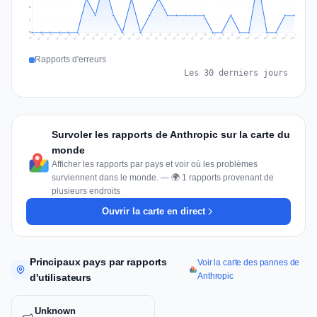
2
1
0
Jul 16
Jul 19
Jul 22
Jul 25
Jul 12
Jul 15
Jul 28
Jul 31
Jul 18
Jul 21
Jul 24
Jul 11
Jul 14
Jul 27
Jul 30
Jul 17
Jul 20
Jul 23
Jul 10
Jul 13
Jul 26
Jul 29
Aug 2
Aug 5
Aug 1
Aug 4
Jul 9
Aug 7
Aug 3
Aug 6
Rapports d'erreurs
Les 30 derniers jours
Survoler les rapports de Anthropic sur la carte du
monde
Afficher les rapports par pays et voir où les problèmes
surviennent dans le monde. — 🌍 1 rapports provenant de
plusieurs endroits
Ouvrir la carte en direct
Principaux pays par rapports
Voir la carte des pannes de
Anthropic
d'utilisateurs
Unknown