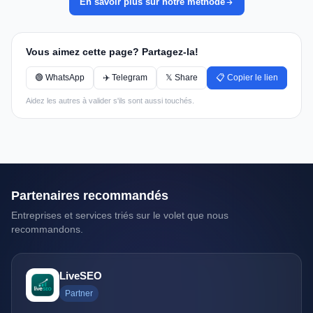
En savoir plus sur notre méthode
Vous aimez cette page? Partagez-la!
🟢 WhatsApp
✈️ Telegram
𝕏 Share
📋 Copier le lien
Aidez les autres à valider s'ils sont aussi touchés.
Partenaires recommandés
Entreprises et services triés sur le volet que nous
recommandons.
LiveSEO
Partner