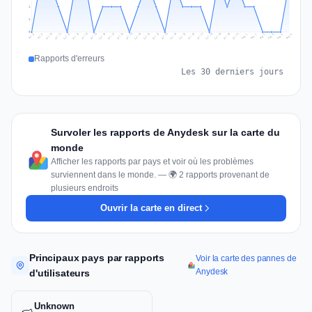
1
1
0
Jul 15
Jul 18
Jul 31
Jul 21
Jul 24
Jul 11
Jul 14
Jul 27
Jul 30
Jul 17
Jul 20
Jul 23
Jul 10
Jul 13
Jul 26
Jul 29
Jul 16
Jul 19
Jul 22
Jul 12
Jul 25
Jul 28
Aug 1
Aug 4
Jul 9
Aug 3
Jul 8
Aug 6
Aug 2
Aug 5
Rapports d'erreurs
Les 30 derniers jours
Survoler les rapports de Anydesk sur la carte du
monde
Afficher les rapports par pays et voir où les problèmes
surviennent dans le monde. — 🌍 2 rapports provenant de
plusieurs endroits
Ouvrir la carte en direct
Principaux pays par rapports
Voir la carte des pannes de
Anydesk
d'utilisateurs
Unknown