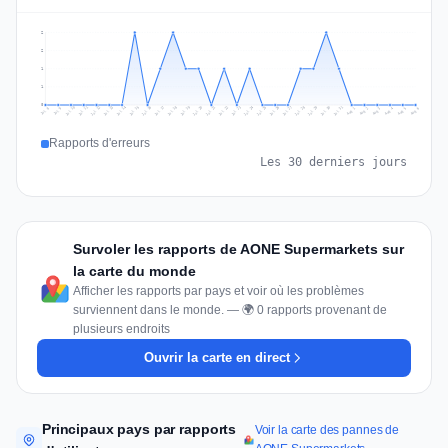
2
2
1
1
0
Jul 15
Jul 18
Jul 31
Jul 21
Jul 24
Jul 11
Jul 14
Jul 27
Jul 30
Jul 17
Jul 20
Jul 23
Jul 10
Jul 13
Jul 26
Jul 29
Jul 16
Jul 19
Jul 22
Jul 12
Jul 25
Jul 28
Aug 1
Aug 4
Jul 9
Aug 3
Jul 8
Aug 6
Aug 2
Aug 5
Rapports d'erreurs
Les 30 derniers jours
Survoler les rapports de AONE Supermarkets sur
la carte du monde
Afficher les rapports par pays et voir où les problèmes
surviennent dans le monde. — 🌍 0 rapports provenant de
plusieurs endroits
Ouvrir la carte en direct
Principaux pays par rapports
Voir la carte des pannes de