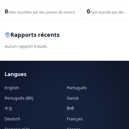
−
0
0
Villes touchées par des pannes de service
Pays touchés par des pr
Leaflet
|
© OpenStreetMap contributors
Rapports récents
Aucun rapport trouvé.
Langues
English
Português
Português (BR)
Dansk
中文
हिन्दी
Deutsch
Français