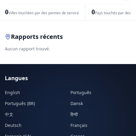
−
0
0
Villes touchées par des pannes de service
Pays touchés par des pr
Leaflet
|
© OpenStreetMap contributors
Rapports récents
Aucun rapport trouvé.
Langues
English
Português
Português (BR)
Dansk
中文
हिन्दी
Deutsch
Français