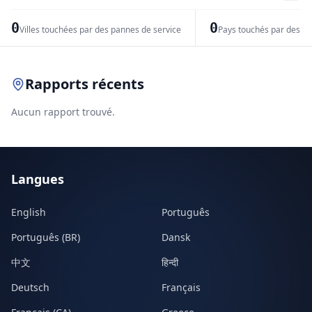
−
0
0
Villes touchées par des pannes de service
Pays touchés par des pr
Leaflet
|
© OpenStreetMap contributors
Rapports récents
Aucun rapport trouvé.
Langues
English
Português
Português (BR)
Dansk
中文
हिन्दी
Deutsch
Français