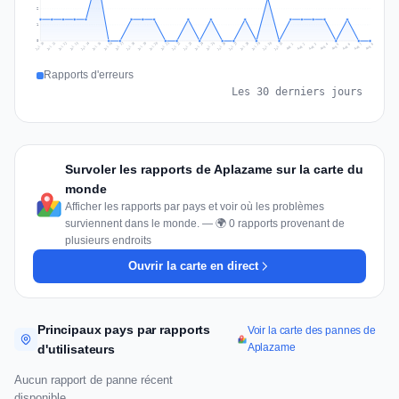
2
1
0
Jul 17
Jul 20
Jul 23
Jul 10
Jul 26
Jul 13
Jul 16
Jul 29
Jul 19
Jul 22
Jul 25
Jul 12
Jul 15
Jul 28
Jul 31
Jul 18
Jul 21
Jul 24
Jul 11
Jul 14
Jul 27
Jul 30
Aug 3
Aug 6
Aug 2
Aug 5
Aug 8
Aug 1
Aug 4
Aug 7
Rapports d'erreurs
Les 30 derniers jours
Survoler les rapports de Aplazame sur la carte du
monde
Afficher les rapports par pays et voir où les problèmes
surviennent dans le monde. — 🌍 0 rapports provenant de
plusieurs endroits
Ouvrir la carte en direct
Principaux pays par rapports
Voir la carte des pannes de
Aplazame
d'utilisateurs
Aucun rapport de panne récent
disponible.