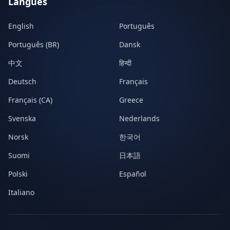
Langues
English
Português
Português (BR)
Dansk
中文
हिन्दी
Deutsch
Français
Français (CA)
Greece
Svenska
Nederlands
Norsk
한국어
Suomi
日本語
Polski
Español
Italiano