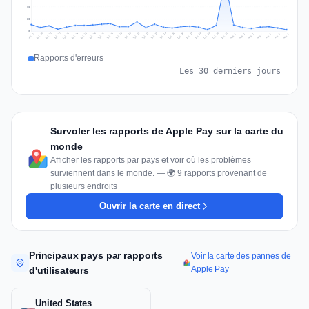
60
30
0
Jul 16
Jul 19
Jul 22
Jul 25
Jul 12
Jul 15
Jul 28
Jul 31
Jul 18
Jul 21
Jul 24
Jul 11
Jul 14
Jul 27
Jul 30
Jul 17
Jul 20
Jul 23
Jul 10
Jul 13
Jul 26
Jul 29
Aug 2
Aug 5
Aug 1
Aug 4
Jul 9
Aug 7
Aug 3
Aug 6
Rapports d'erreurs
Les 30 derniers jours
Survoler les rapports de Apple Pay sur la carte du
monde
Afficher les rapports par pays et voir où les problèmes
surviennent dans le monde. — 🌍 9 rapports provenant de
plusieurs endroits
Ouvrir la carte en direct
Principaux pays par rapports
Voir la carte des pannes de
Apple Pay
d'utilisateurs
United States