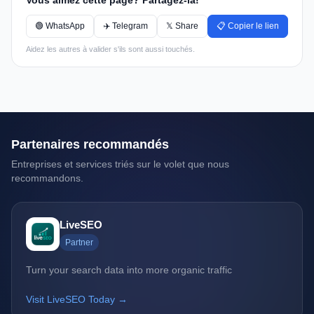
Vous aimez cette page? Partagez-la!
🟢 WhatsApp
✈️ Telegram
𝕏 Share
📋 Copier le lien
Aidez les autres à valider s'ils sont aussi touchés.
Partenaires recommandés
Entreprises et services triés sur le volet que nous
recommandons.
LiveSEO
Partner
Turn your search data into more organic traffic
Visit LiveSEO Today →