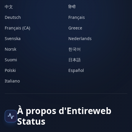
中文
हिन्दी
Deutsch
Français
Français (CA)
Greece
Svenska
Nederlands
Norsk
한국어
Suomi
日本語
Polski
Español
Italiano
À propos d'Entireweb
Status