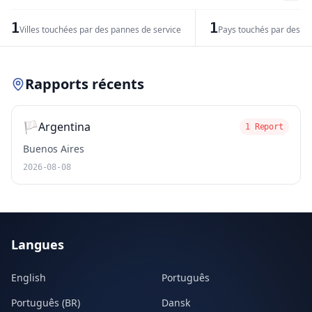
−
1
1
Villes touchées par des pannes de service
Pays touchés par des pr
Leaflet
|
© OpenStreetMap contributors
Rapports récents
🏳️
Argentina
1 Report
Buenos Aires
2026-08-08
Langues
English
Português
Português (BR)
Dansk