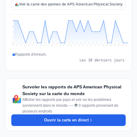
Voir la carte des pannes de APS American Physical Society
2
2
1
1
0
Jul 16
Jul 19
Jul 22
Jul 25
Jul 12
Jul 15
Jul 28
Jul 31
Jul 18
Jul 21
Jul 24
Jul 11
Jul 14
Jul 27
Jul 30
Jul 17
Jul 20
Jul 23
Jul 10
Jul 13
Jul 26
Jul 29
Aug 2
Aug 5
Aug 1
Aug 4
Jul 9
Aug 7
Aug 3
Aug 6
Rapports d'erreurs
Les 30 derniers jours
Survoler les rapports de APS American Physical
Society sur la carte du monde
Afficher les rapports par pays et voir où les problèmes
surviennent dans le monde. — 🌍 0 rapports provenant de
plusieurs endroits
Ouvrir la carte en direct