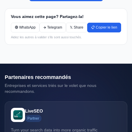
Vous aimez cette page? Partagez-la!
🟢 WhatsApp
✈️ Telegram
𝕏 Share
📋 Copier le lien
Aidez les autres à valider s'ils sont aussi touchés.
Partenaires recommandés
Entreprises et services triés sur le volet que nous
recommandons.
LiveSEO
Partner
Turn your search data into more organic traffic