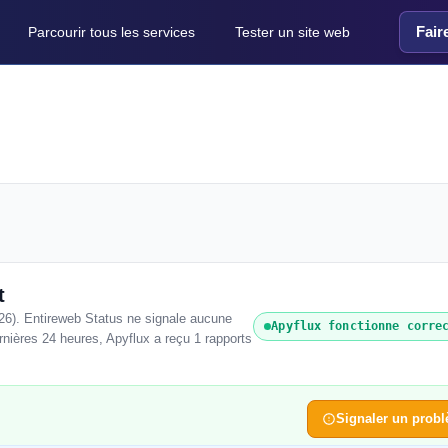
Fair
Parcourir tous les services
Tester un site web
t
26). Entireweb Status ne signale aucune
Apyflux fonctionne corre
rnières 24 heures, Apyflux a reçu 1 rapports
Signaler un prob