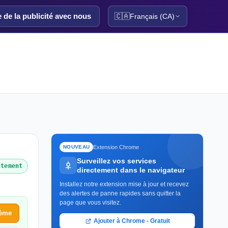
e de la publicité avec nous
🇨🇦
Français (CA)
Extension Chrome
NOUVEAU
Surveillez vos services
ctement
directement dans le navigateur
Installez notre extension mise à jour et recevez
des alertes de panne rapides sans quitter la
page que vous visitez.
lème
Ajouter à Chrome - Gratuit