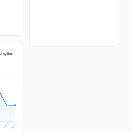
 Apyflux
Aug 6
Aug 5
4