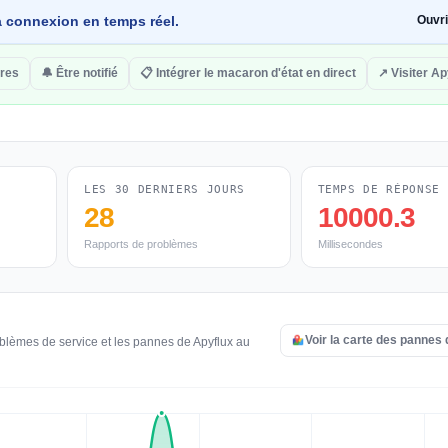
 la connexion en temps réel.
Ouvr
res
🔔 Être notifié
📋 Intégrer le macaron d'état en direct
↗ Visiter Ap
LES 30 DERNIERS JOURS
TEMPS DE RÉPONSE
28
10000.3
Rapports de problèmes
Millisecondes
Voir la carte des pannes
oblèmes de service et les pannes de Apyflux au