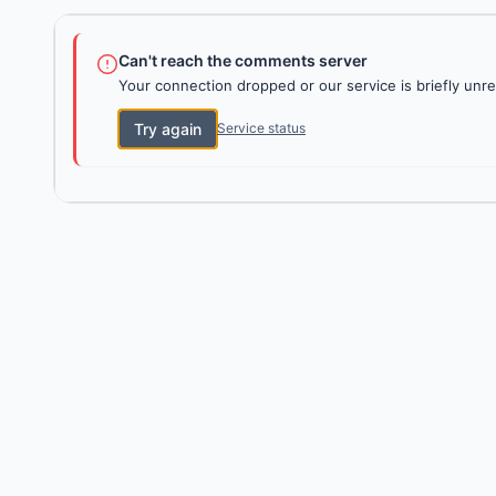
Can't reach the comments server
Your connection dropped or our service is briefly unre
Try again
Service status