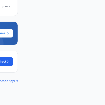
s jours
rome
irect
nnes de Apyflux