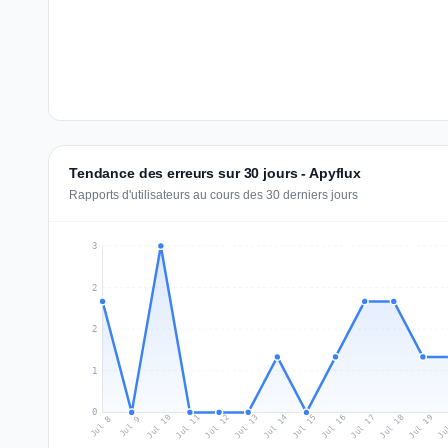
Tendance des erreurs sur 30 jours - Apyflux
Rapports d'utilisateurs au cours des 30 derniers jours
3
2
2
1
0
Jul 17
Ju
Jul 10
Jul 13
Jul 16
Jul 19
Jul 12
Jul 15
Jul 18
Jul 11
Jul 14
Jul 8
Jul 9