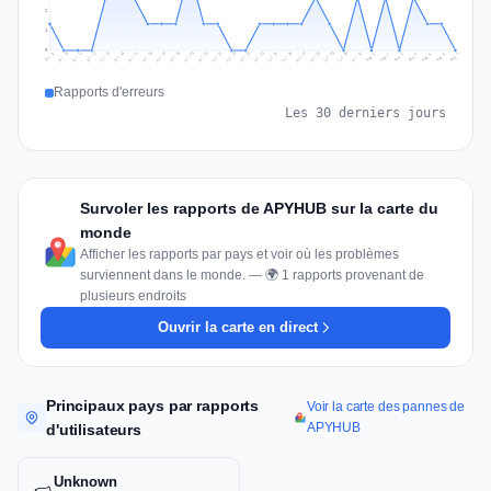
2
1
0
Jul 16
Jul 19
Jul 22
Jul 25
Jul 12
Jul 15
Jul 28
Jul 31
Jul 18
Jul 21
Jul 24
Jul 11
Jul 14
Jul 27
Jul 30
Jul 17
Jul 20
Jul 23
Jul 10
Jul 13
Jul 26
Jul 29
Aug 2
Aug 5
Aug 1
Aug 4
Jul 9
Aug 7
Aug 3
Aug 6
Rapports d'erreurs
Les 30 derniers jours
Survoler les rapports de APYHUB sur la carte du
monde
Afficher les rapports par pays et voir où les problèmes
surviennent dans le monde. — 🌍 1 rapports provenant de
plusieurs endroits
Ouvrir la carte en direct
Principaux pays par rapports
Voir la carte des pannes de
APYHUB
d'utilisateurs
Unknown