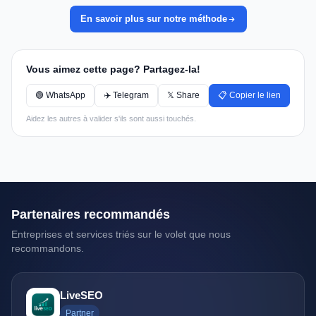
En savoir plus sur notre méthode
Vous aimez cette page? Partagez-la!
🟢 WhatsApp
✈️ Telegram
𝕏 Share
📋 Copier le lien
Aidez les autres à valider s'ils sont aussi touchés.
Partenaires recommandés
Entreprises et services triés sur le volet que nous
recommandons.
LiveSEO
Partner