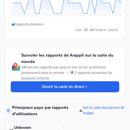
1
1
0
Jul 17
Jul 20
Jul 23
Jul 10
Jul 26
Jul 13
Jul 16
Jul 29
Jul 19
Jul 22
Jul 25
Jul 12
Jul 15
Jul 28
Jul 31
Jul 18
Jul 21
Jul 24
Jul 11
Jul 14
Jul 27
Jul 30
Aug 3
Aug 6
Aug 2
Aug 5
Aug 8
Aug 1
Aug 4
Aug 7
Rapports d'erreurs
Les 30 derniers jours
Survoler les rapports de Arappli sur la carte du
monde
Afficher les rapports par pays et voir où les problèmes
surviennent dans le monde. — 🌍 2 rapports provenant de
plusieurs endroits
Ouvrir la carte en direct
Principaux pays par rapports
Voir la carte des pannes de
Arappli
d'utilisateurs
Unknown