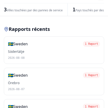
−
3
1
Villes touchées par des pannes de service
Pays touchés par des pr
Leaflet
|
© OpenStreetMap contributors
Rapports récents
🇸🇪
Sweden
1 Report
Södertälje
2026-08-08
🇸🇪
Sweden
1 Report
Örebro
2026-08-07
🇸🇪
Sweden
1 Report