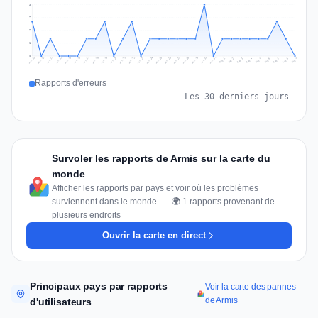
3
2
2
1
0
Jul 18
Jul 21
Jul 24
Jul 11
Jul 27
Jul 14
Jul 17
Jul 30
Jul 20
Jul 23
Jul 26
Jul 13
Jul 16
Jul 29
Jul 19
Jul 22
Jul 25
Jul 12
Jul 15
Jul 28
Jul 31
Aug 4
Aug 7
Aug 3
Aug 6
Aug 9
Aug 2
Aug 5
Aug 8
Aug 1
Rapports d'erreurs
Les 30 derniers jours
Survoler les rapports de Armis sur la carte du
monde
Afficher les rapports par pays et voir où les problèmes
surviennent dans le monde. — 🌍 1 rapports provenant de
plusieurs endroits
Ouvrir la carte en direct
Principaux pays par rapports
Voir la carte des pannes
de Armis
d'utilisateurs