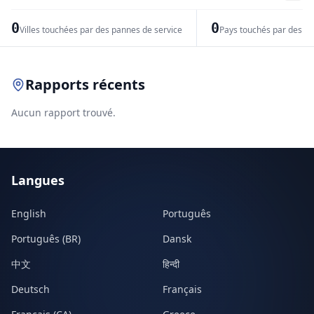
−
0
0
Villes touchées par des pannes de service
Pays touchés par des pr
Leaflet
|
© OpenStreetMap contributors
Rapports récents
Aucun rapport trouvé.
Langues
English
Português
Português (BR)
Dansk
中文
हिन्दी
Deutsch
Français