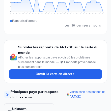
1
1
0
Jul 17
Jul 20
Jul 23
Jul 10
Jul 26
Jul 13
Jul 16
Jul 29
Jul 19
Jul 22
Jul 25
Jul 12
Jul 15
Jul 28
Jul 31
Jul 18
Jul 21
Jul 24
Jul 11
Jul 14
Jul 27
Jul 30
Aug 3
Aug 6
Aug 2
Aug 5
Aug 8
Aug 1
Aug 4
Aug 7
Rapports d'erreurs
Les 30 derniers jours
Survoler les rapports de ARTxSC sur la carte du
monde
Afficher les rapports par pays et voir où les problèmes
surviennent dans le monde. — 🌍 1 rapports provenant de
plusieurs endroits
Ouvrir la carte en direct
Principaux pays par rapports
Voir la carte des pannes de
ARTxSC
d'utilisateurs
Unknown