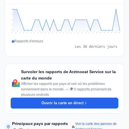
2
2
1
1
0
Jul 16
Jul 19
Jul 22
Jul 25
Jul 12
Jul 15
Jul 28
Jul 31
Jul 18
Jul 21
Jul 24
Jul 11
Jul 14
Jul 27
Jul 30
Jul 17
Jul 20
Jul 23
Jul 10
Jul 13
Jul 26
Jul 29
Aug 2
Aug 5
Aug 1
Aug 4
Jul 9
Aug 7
Aug 3
Aug 6
Rapports d'erreurs
Les 30 derniers jours
Survoler les rapports de Arztnoeat Service sur la
carte du monde
Afficher les rapports par pays et voir où les problèmes
surviennent dans le monde. — 🌍 0 rapports provenant de
plusieurs endroits
Ouvrir la carte en direct
Principaux pays par rapports
Voir la carte des pannes de