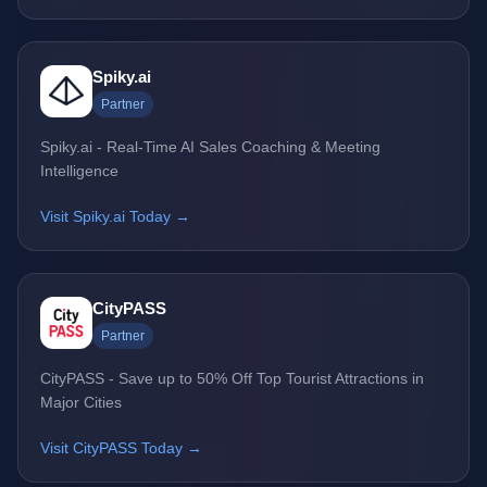
Spiky.ai
Partner
Spiky.ai - Real-Time AI Sales Coaching & Meeting
Intelligence
Visit Spiky.ai Today →
CityPASS
Partner
CityPASS - Save up to 50% Off Top Tourist Attractions in
Major Cities
Visit CityPASS Today →