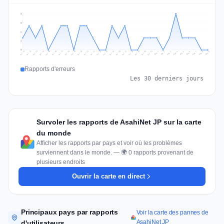
3
2
2
1
0
Jul 18
Jul 21
Jul 24
Jul 11
Jul 27
Jul 14
Jul 17
Jul 30
Jul 20
Jul 23
Jul 26
Jul 13
Jul 16
Jul 29
Jul 19
Jul 22
Jul 25
Jul 12
Jul 15
Jul 28
Jul 31
Aug 4
Aug 7
Aug 3
Aug 6
Aug 9
Aug 2
Aug 5
Aug 8
Aug 1
Rapports d'erreurs
Les 30 derniers jours
Survoler les rapports de AsahiNet JP sur la carte
du monde
Afficher les rapports par pays et voir où les problèmes
surviennent dans le monde. — 🌍 0 rapports provenant de
plusieurs endroits
Ouvrir la carte en direct
Principaux pays par rapports
Voir la carte des pannes de
AsahiNet JP
d'utilisateurs