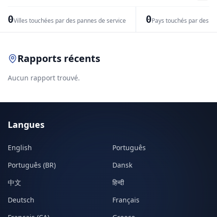
−
0
0
Villes touchées par des pannes de service
Pays touchés par des pr
Leaflet
|
© OpenStreetMap contributors
Rapports récents
Aucun rapport trouvé.
Langues
English
Português
Português (BR)
Dansk
中文
हिन्दी
Deutsch
Français