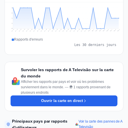
2
2
1
1
0
Jul 18
Jul 21
Jul 24
Jul 11
Jul 27
Jul 14
Jul 17
Jul 30
Jul 20
Jul 23
Jul 26
Jul 13
Jul 16
Jul 29
Jul 19
Jul 22
Jul 25
Jul 12
Jul 15
Jul 28
Jul 31
Aug 4
Aug 7
Aug 3
Aug 6
Aug 9
Aug 2
Aug 5
Aug 8
Aug 1
Rapports d'erreurs
Les 30 derniers jours
Survoler les rapports de A Televisão sur la carte
du monde
Afficher les rapports par pays et voir où les problèmes
surviennent dans le monde. — 🌍 1 rapports provenant de
plusieurs endroits
Ouvrir la carte en direct
Principaux pays par rapports
Voir la carte des pannes de A
Televisão
d'utilisateurs