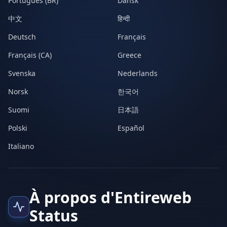
Português (BR)
Dansk
中文
हिन्दी
Deutsch
Français
Français (CA)
Greece
Svenska
Nederlands
Norsk
한국어
Suomi
日本語
Polski
Español
Italiano
À propos d'Entireweb
Status