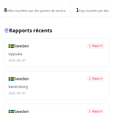
−
8
1
Villes touchées par des pannes de service
Pays touchés par des pr
Leaflet
|
© OpenStreetMap contributors
Rapports récents
🇸🇪
Sweden
1 Report
Uppsala
2026-08-07
🇸🇪
Sweden
1 Report
Vänersborg
2026-08-07
🇸🇪
Sweden
1 Report