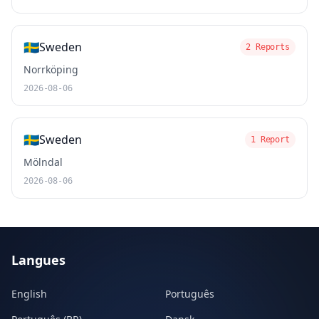
🇸🇪
Sweden
2 Reports
Norrköping
2026-08-06
🇸🇪
Sweden
1 Report
Mölndal
2026-08-06
Langues
English
Português