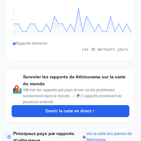
3
2
2
1
0
Jul 17
Jul 20
Jul 23
Jul 10
Jul 26
Jul 13
Jul 16
Jul 29
Jul 19
Jul 22
Jul 25
Jul 12
Jul 15
Jul 28
Jul 31
Jul 18
Jul 21
Jul 24
Jul 11
Jul 14
Jul 27
Jul 30
Aug 3
Aug 6
Aug 2
Aug 5
Aug 8
Aug 1
Aug 4
Aug 7
Rapports d'erreurs
Les 30 derniers jours
Survoler les rapports de Athinorama sur la carte
du monde
Afficher les rapports par pays et voir où les problèmes
surviennent dans le monde. — 🌍 0 rapports provenant de
plusieurs endroits
Ouvrir la carte en direct
Principaux pays par rapports
Voir la carte des pannes de
Athinorama
d'utilisateurs