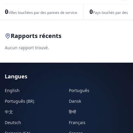
−
0
0
Villes touchées par des pannes de service
Pays touchés par des pr
Leaflet
|
© OpenStreetMap contributors
Rapports récents
Aucun rapport trouvé.
Langues
English
Português
Português (BR)
Dansk
中文
हिन्दी
Deutsch
Français